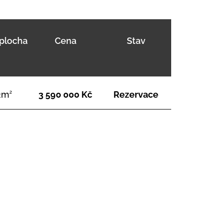
plocha
Cena
Stav
2m
2
3 590 000 Kč
Rezervace