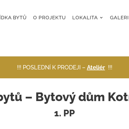
ÍDKA BYTŮ
O PROJEKTU
LOKALITA
GALERI
!!! POSLEDNÍ K PRODEJI –
Ateliér
!!!
bytů – Bytový dům Kot
1. PP