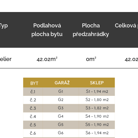
Typ
Podlahová
Plocha
Celková 
plocha bytu
předzahrádky
elier
42.02m
2
0m
2
42.0