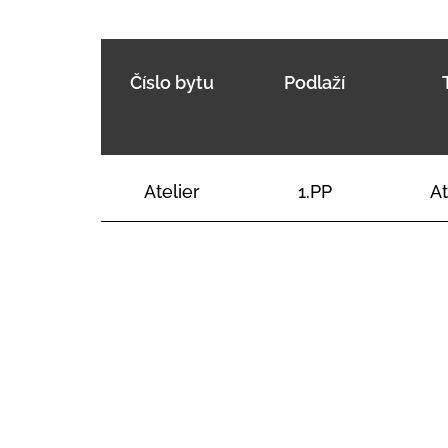
Číslo bytu
Podlaží
Atelier
1.PP
At