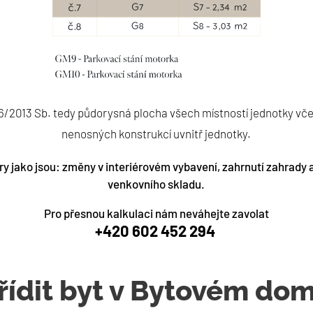
66/2013 Sb. tedy půdorysná plocha všech místností jednotky vč
nenosných konstrukcí uvnitř jednotky.
ry jako jsou: změny v interiérovém vybavení, zahrnutí zahrady a
venkovního skladu.
Pro přesnou kalkulaci nám neváhejte zavolat
+420 602 452 294
ořídit byt v Bytovém do