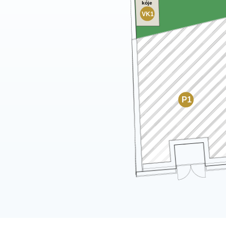
kóje
VK1
P1