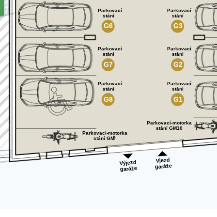
Parkovací
Parkovací
stání
stání
G6
G3
Parkovací
Parkovací
stání
stání
G7
G2
Parkovací
Parkovací
stání
stání
G8
G1
Parkovací-motorka
stání GM10
Parkovací-motorka
9
stání GM
Vjezd
Výjezd
garáže
garáže