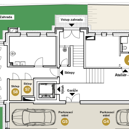
Zahrada
Vstup zahrada
Sklepy
Atelier
Sklep
Sklep
Výtah
S7
Garáže
S8
Parkovací
Parkovací
stání
stání
G5
G4