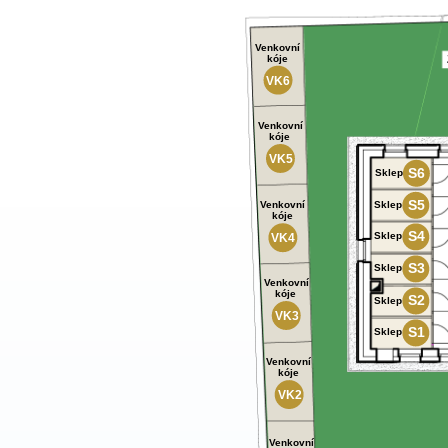
Venkovní
kóje
VK6
Venkovní
kóje
VK5
S6
Sklep
S5
Sklep
Venkovní
kóje
S4
Sklep
VK4
S3
Sklep
Venkovní
kóje
S2
Sklep
VK3
S1
Sklep
Venkovní
kóje
VK2
Venkovní