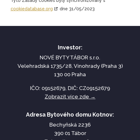
Tyto Zásady cookies byly synchronizovány s
cookiedatabase.org
dne 31/05/2023
Investor:
NOVÉ BYTY TÁBOR s.r.o.
Velehradská 1735/28, Vinohrady (Praha 3)
130 00 Praha
IČO:
09152679
, DIČ: CZ
09152679
Zobrazit více zde →
Adresa Bytového domu Kotnov:
Bechyňská 2236
390 01 Tábor