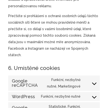
personalizovanou reklamu.
Přečtěte si prohlášení o ochraně osobních údajů těchto
sociálních sítí (které se mohou pravidelně měnit) a
přečtěte si, co dělají s vašimi (osobními) údaji, které
zpracovávají pomocí těchto souborů cookies. Získaná
data jsou v maximální možné míře anonymizována.
Facebook a Instagram se nacházejí ve Spojených
státech.
6. Umístěné cookies
Funkční, nezbytně
Google
reCAPTCHA
Consent
nutné, Marketingové
to
WordPress
Funkční, nezbytně nutné
service
Consent
google-
to
Statistické, Funkční,
Google