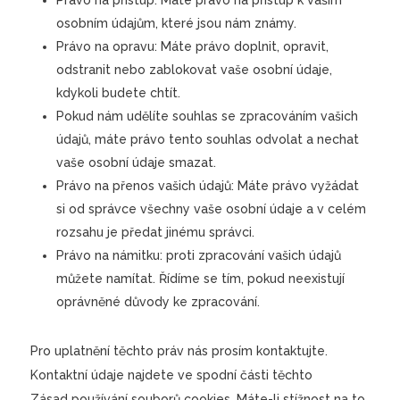
Právo na přístup: Máte právo na přístup k vašim
osobním údajům, které jsou nám známy.
Právo na opravu: Máte právo doplnit, opravit,
odstranit nebo zablokovat vaše osobní údaje,
kdykoli budete chtít.
Pokud nám udělíte souhlas se zpracováním vašich
údajů, máte právo tento souhlas odvolat a nechat
vaše osobní údaje smazat.
Právo na přenos vašich údajů: Máte právo vyžádat
si od správce všechny vaše osobní údaje a v celém
rozsahu je předat jinému správci.
Právo na námitku: proti zpracování vašich údajů
můžete namítat. Řídíme se tím, pokud neexistují
oprávněné důvody ke zpracování.
Pro uplatnění těchto práv nás prosím kontaktujte.
Kontaktní údaje najdete ve spodní části těchto
Zásad používání souborů cookies. Máte-li stížnost na to,