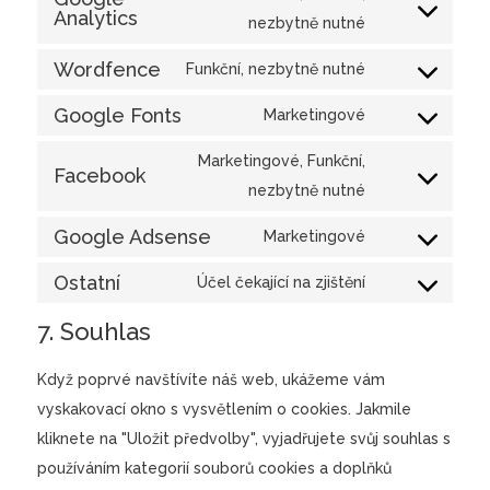
Analytics
recaptcha
service
Consent
nezbytně nutné
wordpress
to
Wordfence
Funkční, nezbytně nutné
service
Consent
google-
Google Fonts
to
Marketingové
Consent
analytics
service
to
Marketingové, Funkční,
wordfence
Facebook
service
Consent
nezbytně nutné
google-
to
Google Adsense
Marketingové
fonts
service
Consent
facebook
Ostatní
to
Účel čekající na zjištění
Consent
service
to
7. Souhlas
google-
service
adsense
Když poprvé navštívíte náš web, ukážeme vám
ostatní
vyskakovací okno s vysvětlením o cookies. Jakmile
kliknete na "Uložit předvolby", vyjadřujete svůj souhlas s
používáním kategorií souborů cookies a doplňků