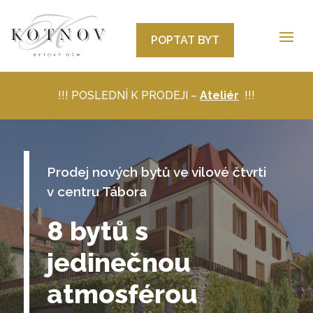
POPTAT BYT
!!! POSLEDNÍ K PRODEJI –
Ateliér
!!!
Prodej nových bytů ve vilové čtvrti
v centru Tábora
8 bytů s
jedinečnou
atmosférou