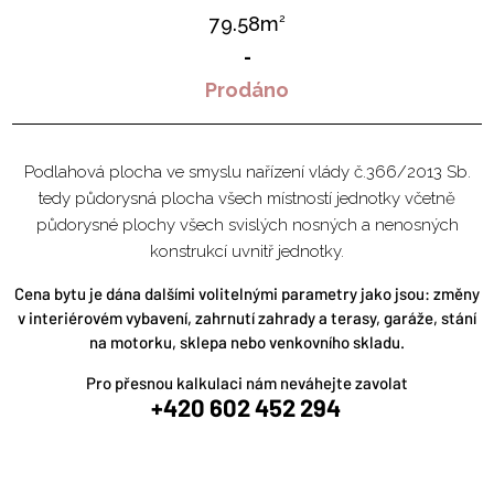
79.58m
2
-
Prodáno
Podlahová plocha ve smyslu nařízení vlády č.366/2013 Sb.
tedy půdorysná plocha všech místností jednotky včetně
půdorysné plochy všech svislých nosných a nenosných
konstrukcí uvnitř jednotky.
Cena bytu je dána dalšími volitelnými parametry jako jsou: změny
v interiérovém vybavení, zahrnutí zahrady a terasy, garáže, stání
na motorku, sklepa nebo venkovního skladu.
Pro přesnou kalkulaci nám neváhejte zavolat
+420 602 452 294