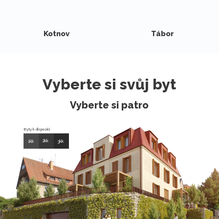
Kotnov
Tábor
Vyberte si svůj byt
Vyberte si patro
Byty k dispozici
2kk
1kk
3kk