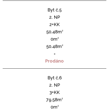
Byt č.5
2. NP
2+KK
50.48m
2
0m
2
50.48m
2
-
Prodáno
Byt č.6
2. NP
3+KK
79.58m
2
0m
2