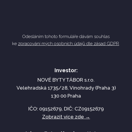
ODESLAT
Odesláním tohoto formuláře dávám souhlas
ke
zpracování mých osobních údajů dle zásad GDPR
.
Investor:
NOVÉ BYTY TÁBOR s.r.o.
Velehradská 1735/28, Vinohrady (Praha 3)
130 00 Praha
IČO:
09152679
, DIČ: CZ
09152679
Zobrazit více zde →