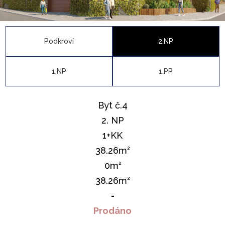
Podkroví
2.NP
1.NP
1.PP
Byt č.4
2. NP
1+KK
38.26m
2
0m
2
38.26m
2
-
Prodáno