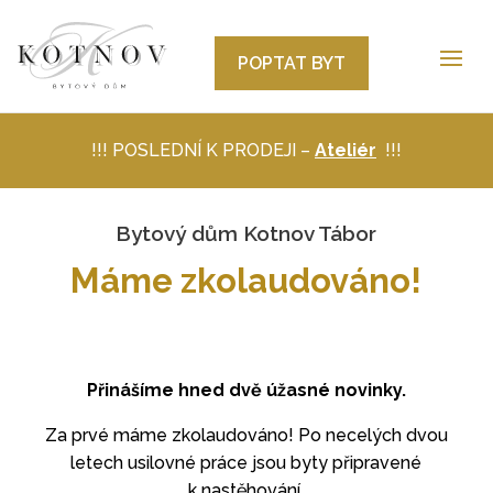
POPTAT BYT
!!! POSLEDNÍ K PRODEJI –
Ateliér
!!!
Bytový dům Kotnov Tábor
Máme zkolaudováno!
Přinášíme hned dvě úžasné novinky.
Za prvé máme zkolaudováno! Po necelých dvou
letech usilovné práce jsou byty připravené
k nastěhování.