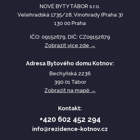
NOVÉ BYTY TÁBOR s.r.o.
Velehradská 1735/28, Vinohrady (Praha 3)
130 00 Praha
IČO:
09152679
, DIČ: CZ
09152679
Zobrazit více zde →
Adresa Bytového domu Kotnov:
Bechyňská 2236
390 01 Tábor
Zobrazit na mapě →
Kontakt:
+420 602 452 294
info@rezidence-kotnov.cz