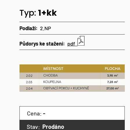
Typ:
1+kk
Podlaží:
2.NP
Půdorys ke stažení:
pdf
Cena:
-
Stav:
Prodáno