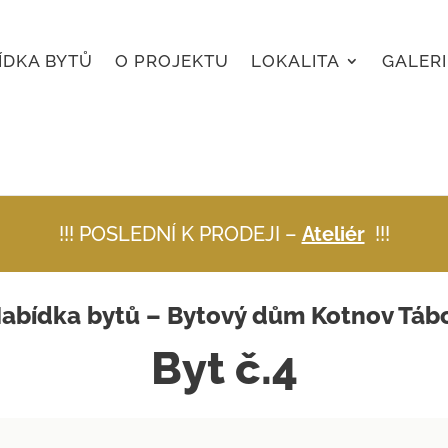
ÍDKA BYTŮ
O PROJEKTU
LOKALITA
GALERI
!!! POSLEDNÍ K PRODEJI –
Ateliér
!!!
abídka bytů – Bytový dům Kotnov Táb
Byt č.4