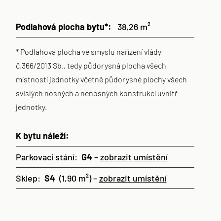
Podlahová plocha bytu*:
38,26 m²
* Podlahová plocha ve smyslu nařízení vlády
č.366/2013 Sb., tedy půdorysná plocha všech
místností jednotky včetně půdorysné plochy všech
svislých nosných a nenosných konstrukcí uvnitř
jednotky.
K bytu náleží:
Parkovací stání:
G4
–
zobrazit umístění
Sklep:
S4
(1,90 m²) –
zobrazit umístění